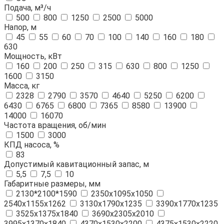
Подача, м³/ч
500
800
1250
2500
5000
Напор, м
45
55
60
70
100
140
160
180
630
Мощность, кВт
160
200
250
315
630
800
1250
1600
3150
Масса, кг
2328
2790
3570
4640
5250
6200
6430
6765
6800
7365
8580
13900
14000
16070
Частота вращения, об/мин
1500
3000
КПД насоса, %
83
Допустимый кавитационный запас, м
5,5
7,5
10
Габаритные размеры, мм
2130*2100*1590
2350х1095х1050
2540х1155х1262
3130х1790х1235
3390х1770х1235
3525х1375х1840
3690х2305х2010
3995х1370х1840
4370х1530х2200
4375х1530х2220